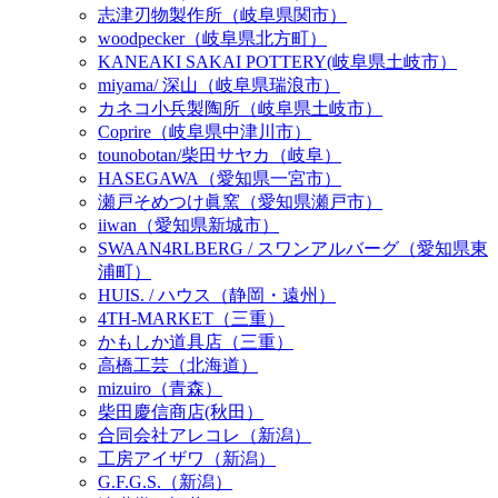
志津刃物製作所（岐阜県関市）
woodpecker（岐阜県北方町）
KANEAKI SAKAI POTTERY(岐阜県土岐市）
miyama/ 深山（岐阜県瑞浪市）
カネコ小兵製陶所（岐阜県土岐市）
Coprire（岐阜県中津川市）
tounobotan/柴田サヤカ（岐阜）
HASEGAWA（愛知県一宮市）
瀬戸そめつけ眞窯（愛知県瀬戸市）
iiwan（愛知県新城市）
SWAAN4RLBERG / スワンアルバーグ（愛知県東
浦町）
HUIS. / ハウス（静岡・遠州）
4TH-MARKET（三重）
かもしか道具店（三重）
高橋工芸（北海道）
mizuiro（青森）
柴田慶信商店(秋田）
合同会社アレコレ（新潟）
工房アイザワ（新潟）
G.F.G.S.（新潟）