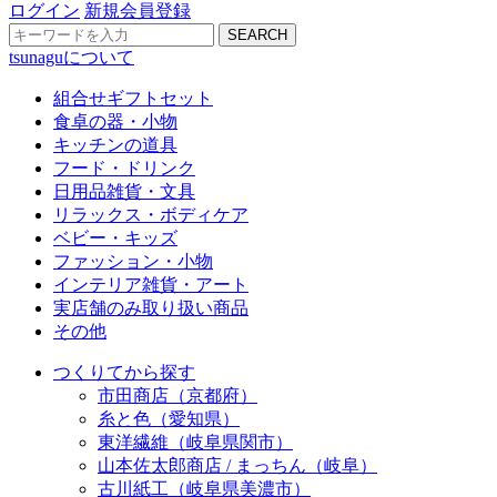
ログイン
新規会員登録
SEARCH
tsunaguについて
組合せギフトセット
食卓の器・小物
キッチンの道具
フード・ドリンク
日用品雑貨・文具
リラックス・ボディケア
ベビー・キッズ
ファッション・小物
インテリア雑貨・アート
実店舗のみ取り扱い商品
その他
つくりてから探す
市田商店（京都府）
糸と色（愛知県）
東洋繊維（岐阜県関市）
山本佐太郎商店 / まっちん（岐阜）
古川紙工（岐阜県美濃市）