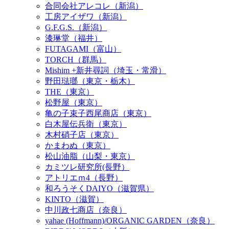
合同会社アレコレ（新潟）
工房アイザワ（新潟）
G.F.G.S.（新潟）
漆琳堂（福井）
FUTAGAMI（富山）
TORCH（群馬）
Mishim +新井尋詞（埼玉・常滑）
野田琺瑯（東京・栃木）
THE（東京）
松野屋（東京）
亀の子束子西尾商店（東京）
白木屋伝兵衛（東京）
木村硝子店（東京）
かまわぬ（東京）
松山油脂（山梨・東京）
カミツレ研究所(長野）
アトリエｍ4（長野）
和ろうそくDAIYO（滋賀県）
KINTO（滋賀）
中川政七商店（奈良）
yahae (Hoffmann)/ORGANIC GARDEN（奈良）