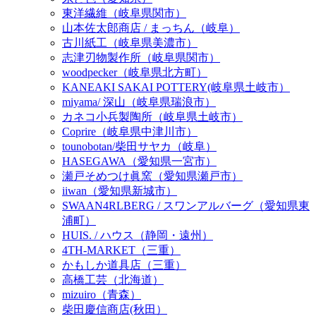
東洋繊維（岐阜県関市）
山本佐太郎商店 / まっちん（岐阜）
古川紙工（岐阜県美濃市）
志津刃物製作所（岐阜県関市）
woodpecker（岐阜県北方町）
KANEAKI SAKAI POTTERY(岐阜県土岐市）
miyama/ 深山（岐阜県瑞浪市）
カネコ小兵製陶所（岐阜県土岐市）
Coprire（岐阜県中津川市）
tounobotan/柴田サヤカ（岐阜）
HASEGAWA（愛知県一宮市）
瀬戸そめつけ眞窯（愛知県瀬戸市）
iiwan（愛知県新城市）
SWAAN4RLBERG / スワンアルバーグ（愛知県東
浦町）
HUIS. / ハウス（静岡・遠州）
4TH-MARKET（三重）
かもしか道具店（三重）
高橋工芸（北海道）
mizuiro（青森）
柴田慶信商店(秋田）