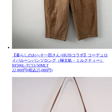
【暮らしのおへそ一田さん×HUISコラボ】コーデュロ
イバルーンパンツロング（極太畝・ミルクティー）
IH506L-TC53-50MLT
22,800円(税込25,080円)