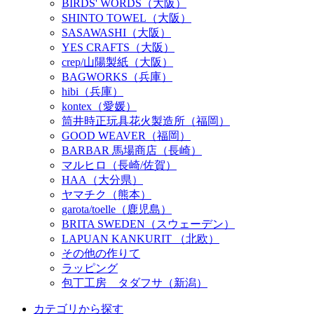
BIRDS' WORDS（大阪）
SHINTO TOWEL（大阪）
SASAWASHI（大阪）
YES CRAFTS（大阪）
crep/山陽製紙（大阪）
BAGWORKS（兵庫）
hibi（兵庫）
kontex（愛媛）
筒井時正玩具花火製造所（福岡）
GOOD WEAVER（福岡）
BARBAR 馬場商店（長崎）
マルヒロ（長崎/佐賀）
HAA（大分県）
ヤマチク（熊本）
garota/toelle（鹿児島）
BRITA SWEDEN（スウェーデン）
LAPUAN KANKURIT （北欧）
その他の作りて
ラッピング
包丁工房 タダフサ（新潟）
カテゴリから探す