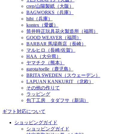
crep/山陽製紙（大阪）
BAGWORKS（兵庫）
hibi（兵庫）
kontex（愛媛）
筒井時正玩具花火製造所（福岡）
GOOD WEAVER（福岡）
BARBAR 馬場商店（長崎）
マルヒロ（長崎/佐賀）
HAA（大分県）
ヤマチク（熊本）
garota/toelle（鹿児島）
BRITA SWEDEN（スウェーデン）
LAPUAN KANKURIT （北欧）
その他の作りて
ラッピング
包丁工房 タダフサ（新潟）
ギフト対応について
ショッピングガイド
ショッピングガイド