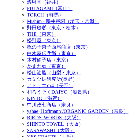
漆琳堂（福井）
FUTAGAMI（富山）
TORCH（群馬）
Mishim +新井尋詞（埼玉・常滑）
野田琺瑯（東京・栃木）
THE（東京）
松野屋（東京）
亀の子束子西尾商店（東京）
白木屋伝兵衛（東京）
木村硝子店（東京）
かまわぬ（東京）
松山油脂（山梨・東京）
カミツレ研究所(長野）
アトリエｍ4（長野）
和ろうそくDAIYO（滋賀県）
KINTO（滋賀）
中川政七商店（奈良）
yahae (Hoffmann)/ORGANIC GARDEN（奈良）
BIRDS' WORDS（大阪）
SHINTO TOWEL（大阪）
SASAWASHI（大阪）
YES CRAFTS（大阪）