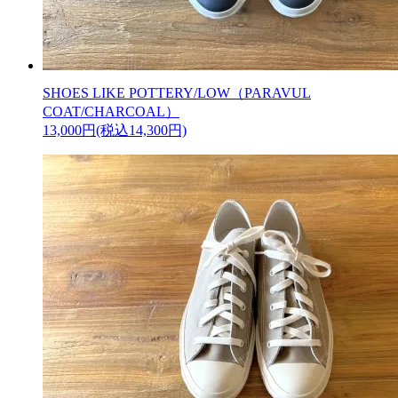
SHOES LIKE POTTERY/LOW（PARAVUL
COAT/CHARCOAL）
13,000円(税込14,300円)