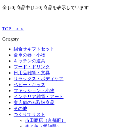
全 [20] 商品中 [1-20] 商品を表示しています
TOP ＞＞
Category
組合せギフトセット
食卓の器・小物
キッチンの道具
フード・ドリンク
日用品雑貨・文具
リラックス・ボディケア
ベビー・キッズ
ファッション・小物
インテリア雑貨・アート
実店舗のみ取扱商品
その他
つくりてリスト
市田商店（京都府）
糸と色（愛知県）