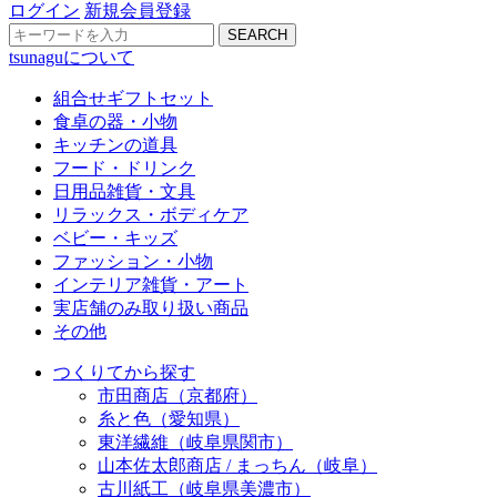
ログイン
新規会員登録
SEARCH
tsunaguについて
組合せギフトセット
食卓の器・小物
キッチンの道具
フード・ドリンク
日用品雑貨・文具
リラックス・ボディケア
ベビー・キッズ
ファッション・小物
インテリア雑貨・アート
実店舗のみ取り扱い商品
その他
つくりてから探す
市田商店（京都府）
糸と色（愛知県）
東洋繊維（岐阜県関市）
山本佐太郎商店 / まっちん（岐阜）
古川紙工（岐阜県美濃市）