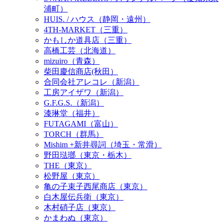
浦町）
HUIS. / ハウス（静岡・遠州）
4TH-MARKET（三重）
かもしか道具店（三重）
高橋工芸（北海道）
mizuiro（青森）
柴田慶信商店(秋田）
合同会社アレコレ（新潟）
工房アイザワ（新潟）
G.F.G.S.（新潟）
漆琳堂（福井）
FUTAGAMI（富山）
TORCH（群馬）
Mishim +新井尋詞（埼玉・常滑）
野田琺瑯（東京・栃木）
THE（東京）
松野屋（東京）
亀の子束子西尾商店（東京）
白木屋伝兵衛（東京）
木村硝子店（東京）
かまわぬ（東京）