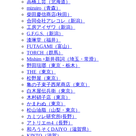
高橋工芸（北海道）
mizuiro（青森）
柴田慶信商店(秋田）
合同会社アレコレ（新潟）
工房アイザワ（新潟）
G.F.G.S.（新潟）
漆琳堂（福井）
FUTAGAMI（富山）
TORCH（群馬）
Mishim +新井尋詞（埼玉・常滑）
野田琺瑯（東京・栃木）
THE（東京）
松野屋（東京）
亀の子束子西尾商店（東京）
白木屋伝兵衛（東京）
木村硝子店（東京）
かまわぬ（東京）
松山油脂（山梨・東京）
カミツレ研究所(長野）
アトリエｍ4（長野）
和ろうそくDAIYO（滋賀県）
KINTO（滋賀）