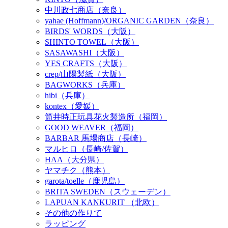
中川政七商店（奈良）
yahae (Hoffmann)/ORGANIC GARDEN（奈良）
BIRDS' WORDS（大阪）
SHINTO TOWEL（大阪）
SASAWASHI（大阪）
YES CRAFTS（大阪）
crep/山陽製紙（大阪）
BAGWORKS（兵庫）
hibi（兵庫）
kontex（愛媛）
筒井時正玩具花火製造所（福岡）
GOOD WEAVER（福岡）
BARBAR 馬場商店（長崎）
マルヒロ（長崎/佐賀）
HAA（大分県）
ヤマチク（熊本）
garota/toelle（鹿児島）
BRITA SWEDEN（スウェーデン）
LAPUAN KANKURIT （北欧）
その他の作りて
ラッピング