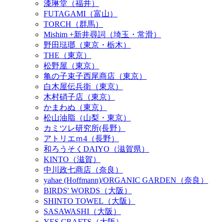
漆琳堂（福井）
FUTAGAMI（富山）
TORCH（群馬）
Mishim +新井尋詞（埼玉・常滑）
野田琺瑯（東京・栃木）
THE（東京）
松野屋（東京）
亀の子束子西尾商店（東京）
白木屋伝兵衛（東京）
木村硝子店（東京）
かまわぬ（東京）
松山油脂（山梨・東京）
カミツレ研究所(長野）
アトリエｍ4（長野）
和ろうそくDAIYO（滋賀県）
KINTO（滋賀）
中川政七商店（奈良）
yahae (Hoffmann)/ORGANIC GARDEN（奈良）
BIRDS' WORDS（大阪）
SHINTO TOWEL（大阪）
SASAWASHI（大阪）
YES CRAFTS（大阪）