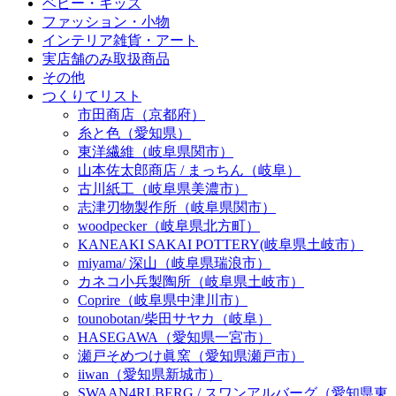
ベビー・キッズ
ファッション・小物
インテリア雑貨・アート
実店舗のみ取扱商品
その他
つくりてリスト
市田商店（京都府）
糸と色（愛知県）
東洋繊維（岐阜県関市）
山本佐太郎商店 / まっちん（岐阜）
古川紙工（岐阜県美濃市）
志津刃物製作所（岐阜県関市）
woodpecker（岐阜県北方町）
KANEAKI SAKAI POTTERY(岐阜県土岐市）
miyama/ 深山（岐阜県瑞浪市）
カネコ小兵製陶所（岐阜県土岐市）
Coprire（岐阜県中津川市）
tounobotan/柴田サヤカ（岐阜）
HASEGAWA（愛知県一宮市）
瀬戸そめつけ眞窯（愛知県瀬戸市）
iiwan（愛知県新城市）
SWAAN4RLBERG / スワンアルバーグ（愛知県東