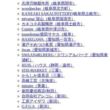
志津刃物製作所（岐阜県関市）
woodpecker（岐阜県北方町）
KANEAKI SAKAI POTTERY(岐阜県土岐市）
miyama/ 深山（岐阜県瑞浪市）
カネコ小兵製陶所（岐阜県土岐市）
Coprire（岐阜県中津川市）
tounobotan/柴田サヤカ（岐阜）
HASEGAWA（愛知県一宮市）
瀬戸そめつけ眞窯（愛知県瀬戸市）
iiwan（愛知県新城市）
SWAAN4RLBERG / スワンアルバーグ（愛知県東
浦町）
HUIS. / ハウス（静岡・遠州）
4TH-MARKET（三重）
かもしか道具店（三重）
高橋工芸（北海道）
mizuiro（青森）
柴田慶信商店(秋田）
合同会社アレコレ（新潟）
工房アイザワ（新潟）
G.F.G.S.（新潟）