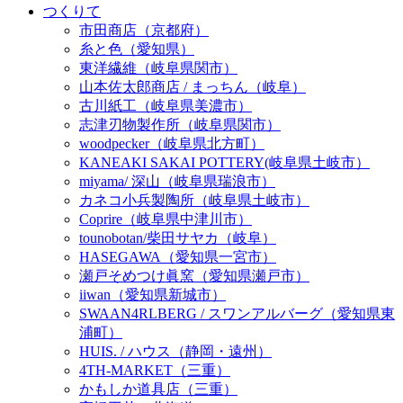
つくりて
市田商店（京都府）
糸と色（愛知県）
東洋繊維（岐阜県関市）
山本佐太郎商店 / まっちん（岐阜）
古川紙工（岐阜県美濃市）
志津刃物製作所（岐阜県関市）
woodpecker（岐阜県北方町）
KANEAKI SAKAI POTTERY(岐阜県土岐市）
miyama/ 深山（岐阜県瑞浪市）
カネコ小兵製陶所（岐阜県土岐市）
Coprire（岐阜県中津川市）
tounobotan/柴田サヤカ（岐阜）
HASEGAWA（愛知県一宮市）
瀬戸そめつけ眞窯（愛知県瀬戸市）
iiwan（愛知県新城市）
SWAAN4RLBERG / スワンアルバーグ（愛知県東
浦町）
HUIS. / ハウス（静岡・遠州）
4TH-MARKET（三重）
かもしか道具店（三重）