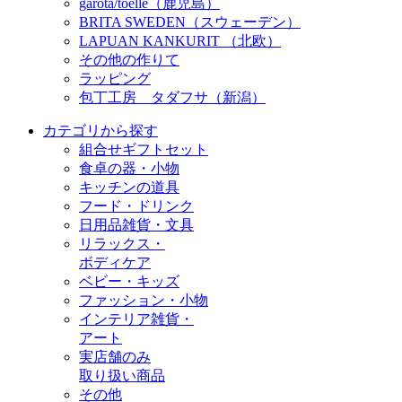
garota/toelle（鹿児島）
BRITA SWEDEN（スウェーデン）
LAPUAN KANKURIT （北欧）
その他の作りて
ラッピング
包丁工房 タダフサ（新潟）
カテゴリから探す
組合せギフトセット
食卓の器・小物
キッチンの道具
フード・ドリンク
日用品雑貨・文具
リラックス・
ボディケア
ベビー・キッズ
ファッション・小物
インテリア雑貨・
アート
実店舗のみ
取り扱い商品
その他