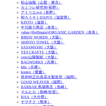
松山油脂（山梨・東京）
カミツレ研究所(長野）
アトリエｍ4（長野）
和ろうそくDAIYO（滋賀県）
KINTO（滋賀）
中川政七商店（奈良）
yahae (Hoffmann)/ORGANIC GARDEN（奈良）
BIRDS' WORDS（大阪）
SHINTO TOWEL（大阪）
SASAWASHI（大阪）
YES CRAFTS（大阪）
crep/山陽製紙（大阪）
BAGWORKS（兵庫）
hibi（兵庫）
kontex（愛媛）
筒井時正玩具花火製造所（福岡）
GOOD WEAVER（福岡）
BARBAR 馬場商店（長崎）
マルヒロ（長崎/佐賀）
HAA（大分県）
ヤマチク（熊本）