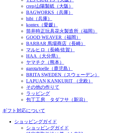
crep/山陽製紙（大阪）
BAGWORKS（兵庫）
hibi（兵庫）
kontex（愛媛）
筒井時正玩具花火製造所（福岡）
GOOD WEAVER（福岡）
BARBAR 馬場商店（長崎）
マルヒロ（長崎/佐賀）
HAA（大分県）
ヤマチク（熊本）
garota/toelle（鹿児島）
BRITA SWEDEN（スウェーデン）
LAPUAN KANKURIT （北欧）
その他の作りて
ラッピング
包丁工房 タダフサ（新潟）
ギフト対応について
ショッピングガイド
ショッピングガイド